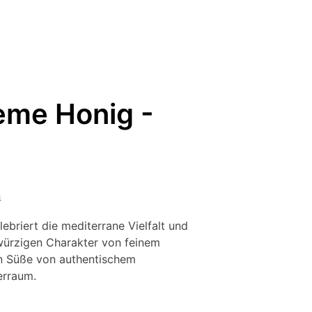
eme Honig -
n
briert die mediterrane Vielfalt und
 würzigen Charakter von feinem
en Süße von authentischem
erraum.