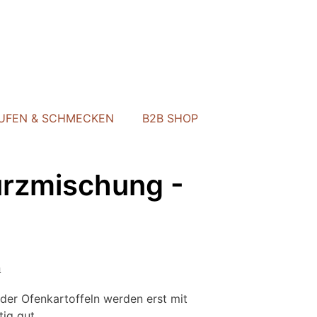
UFEN & SCHMECKEN
B2B SHOP
ürzmischung -
n
oder Ofenkartoffeln werden erst mit
tig gut.