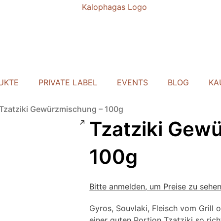
UKTE
PRIVATE LABEL
EVENTS
BLOG
KA
Tzatziki Gewürzmischung – 100g
Tzatziki Gew
100g
Bitte anmelden, um Preise zu sehe
Gyros, Souvlaki, Fleisch vom Grill 
einer guten Portion Tzatziki so rich